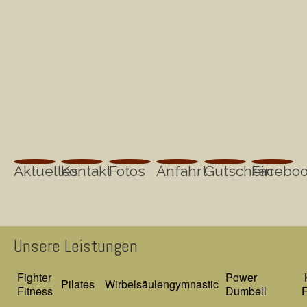
Aktuelles
Kontakt
Fotos
Anfahrt
Gutschein
Facebo
Unsere Leistungen
Fighter
Power
Pilates
Wirbelsäulengymnastic
Fitness
Dumbell
F