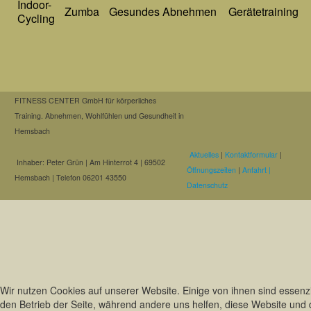
Indoor-
Zumba
Gesundes Abnehmen
Gerätetraining
Cycling
FITNESS CENTER GmbH für körperliches
Training. Abnehmen, Wohlfühlen und Gesundheit in
Hemsbach
Aktuelles
|
Kontaktformular
|
Inhaber: Peter Grün | Am Hinterrot 4 | 69502
Öffnungszeiten
|
Anfahrt |
Hemsbach | Telefon 06201 43550
Datenschutz
Wir nutzen Cookies auf unserer Website. Einige von ihnen sind essenzie
den Betrieb der Seite, während andere uns helfen, diese Website und 