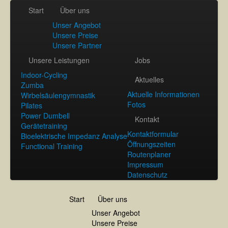
Start
Über uns
Unser Angebot
Unsere Preise
Unsere Partner
Unsere Leistungen
Jobs
Indoor-Cycling
Aktuelles
Zumba
Aktuelle Informationen
Wirbelsäulengymnastik
Fotos
Pilates
Power Dumbell
Kontakt
Gerätetraining
Kontaktformular
Bioelektrische Impedanz Analyse
Öffnungszeiten
Functional Training
Routenplaner
Impressum
Datenschutz
Start
Über uns
Unser Angebot
Unsere Preise